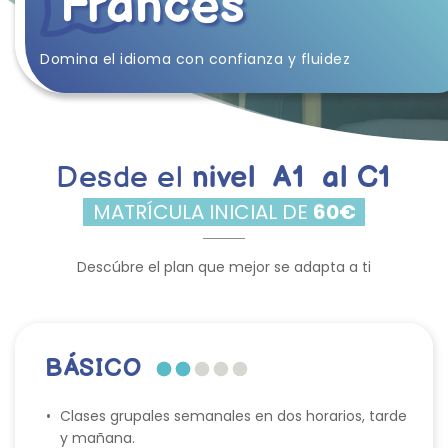
Francés 
Domina el idioma con confianza y fluidez
Desde el 
nivel 
 A1  
al C1
  MATRÍCULA INICIAL DE 
60€ 
Descúbre el plan que mejor se adapta a ti
BÁSICO
Clases grupales semanales en dos horarios, tarde 
y mañana.