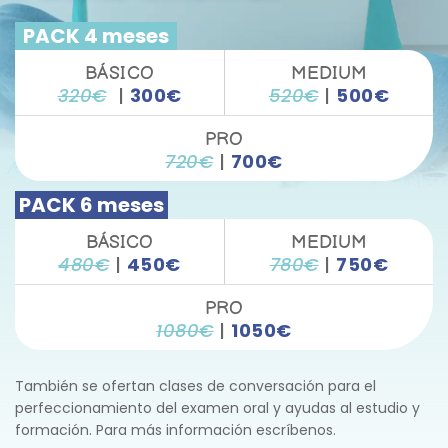
  PACK
 4 meses  
 BÁSICO
 MEDIUM
320€
|
300€
520€
 | 
500€
 PRO
720€
 | 
700€
 PACK
 6 meses 
 BÁSICO
 MEDIUM
480€
|
450€
780€
 | 
750€
 PRO
1080€
 | 
1050€
También se ofertan clases de conversación para el 
perfeccionamiento del examen oral y ayudas al estudio y 
formación. Para más información escríbenos.